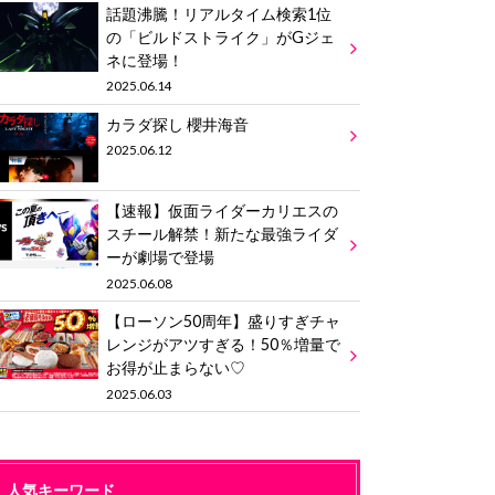
話題沸騰！リアルタイム検索1位
の「ビルドストライク」がGジェ
ネに登場！
2025.06.14
カラダ探し 櫻井海音
2025.06.12
【速報】仮面ライダーカリエスの
スチール解禁！新たな最強ライダ
ーが劇場で登場
2025.06.08
【ローソン50周年】盛りすぎチャ
レンジがアツすぎる！50％増量で
お得が止まらない♡
2025.06.03
人気キーワード