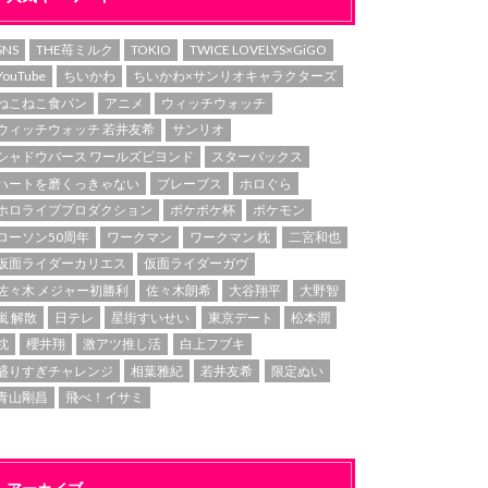
SNS
THE苺ミルク
TOKIO
TWICE LOVELYS×GiGO
YouTube
ちいかわ
ちいかわ×サンリオキャラクターズ
ねこねこ食パン
アニメ
ウィッチウォッチ
ウィッチウォッチ 若井友希
サンリオ
シャドウバース ワールズビヨンド
スターバックス
ハートを磨くっきゃない
ブレーブス
ホロぐら
ホロライブプロダクション
ポケポケ杯
ポケモン
ローソン50周年
ワークマン
ワークマン 枕
二宮和也
仮面ライダーカリエス
仮面ライダーガヴ
佐々木 メジャー初勝利
佐々木朗希
大谷翔平
大野智
嵐 解散
日テレ
星街すいせい
東京デート
松本潤
枕
櫻井翔
激アツ推し活
白上フブキ
盛りすぎチャレンジ
相葉雅紀
若井友希
限定ぬい
青山剛昌
飛べ！イサミ