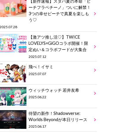
【新作速報】スタバ夏の本命「ピ
ーチフラペチーノ」ついに解禁！
3つの幸せピーチで真夏を楽しも
う♡
2025.07.28
【激アツ推し活♡】TWICE
LOVELYS×GiGOコラボ開催！限
定ぬい＆コラボフードが大集合
2025.07.12
飛べ！イサミ
2025.07.07
ウィッチウォッチ 若井友希
2025.06.22
待望の新作！Shadowverse:
Worlds Beyondが本日リリース
2025.06.17