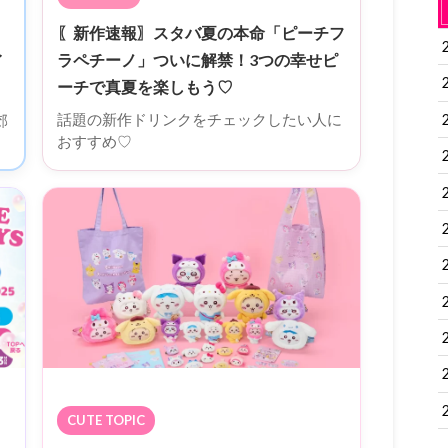
〖新作速報〗スタバ夏の本命「ピーチフ
ラペチーノ」ついに解禁！3つの幸せピ
イ
ーチで真夏を楽しもう♡
話題の新作ドリンクをチェックしたい人に
郊
おすすめ♡
CUTE TOPIC