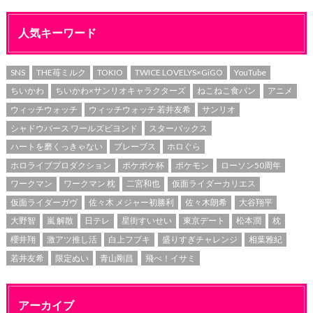
人気キーワード
SNS
THE苺ミルク
TOKIO
TWICE LOVELYS×GiGO
YouTube
ちいかわ
ちいかわ×サンリオキャラクターズ
ねこねこ食パン
アニメ
ウィッチウォッチ
ウィッチウォッチ 若井友希
サンリオ
シャドウバース ワールズビヨンド
スターバックス
ハートを磨くっきゃない
ブレーブス
ホロぐら
ホロライブプロダクション
ポケポケ杯
ポケモン
ローソン50周年
ワークマン
ワークマン 枕
二宮和也
仮面ライダーカリエス
仮面ライダーガヴ
佐々木 メジャー初勝利
佐々木朗希
大谷翔平
大野智
嵐 解散
日テレ
星街すいせい
東京デート
松本潤
枕
櫻井翔
激アツ推し活
白上フブキ
盛りすぎチャレンジ
相葉雅紀
若井友希
限定ぬい
青山剛昌
飛べ！イサミ
アーカイブ