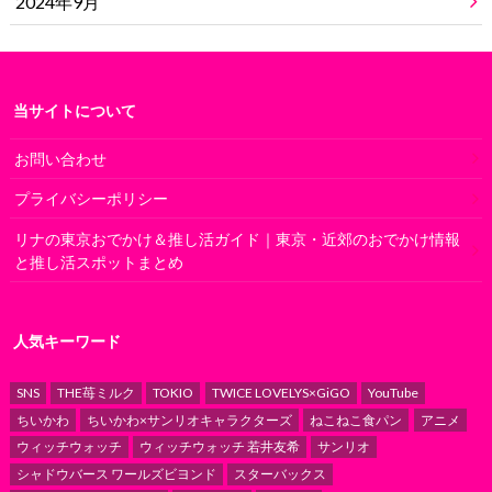
2024年9月
当サイトについて
お問い合わせ
プライバシーポリシー
リナの東京おでかけ＆推し活ガイド｜東京・近郊のおでかけ情報
と推し活スポットまとめ
人気キーワード
SNS
THE苺ミルク
TOKIO
TWICE LOVELYS×GiGO
YouTube
ちいかわ
ちいかわ×サンリオキャラクターズ
ねこねこ食パン
アニメ
ウィッチウォッチ
ウィッチウォッチ 若井友希
サンリオ
シャドウバース ワールズビヨンド
スターバックス