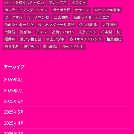
ハートを磨くっきゃない
ブレーブス
ホロぐら
ホロライブプロダクション
ポケポケ杯
ポケモン
ローソン50周年
ワークマン
ワークマン 枕
二宮和也
仮面ライダーカリエス
仮面ライダーガヴ
佐々木 メジャー初勝利
佐々木朗希
大谷翔平
大野智
嵐 解散
日テレ
星街すいせい
東京デート
松本潤
枕
櫻井翔
激アツ推し活
白上フブキ
盛りすぎチャレンジ
相葉雅紀
若井友希
限定ぬい
青山剛昌
飛べ！イサミ
アーカイブ
2026年3月
2025年7月
2025年6月
2025年5月
2025年4月
2025年3月