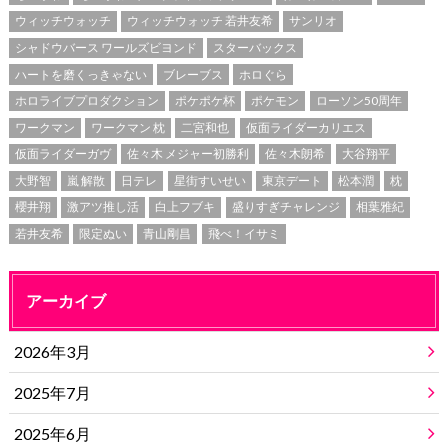
ウィッチウォッチ
ウィッチウォッチ 若井友希
サンリオ
シャドウバース ワールズビヨンド
スターバックス
ハートを磨くっきゃない
ブレーブス
ホロぐら
ホロライブプロダクション
ポケポケ杯
ポケモン
ローソン50周年
ワークマン
ワークマン 枕
二宮和也
仮面ライダーカリエス
仮面ライダーガヴ
佐々木 メジャー初勝利
佐々木朗希
大谷翔平
大野智
嵐 解散
日テレ
星街すいせい
東京デート
松本潤
枕
櫻井翔
激アツ推し活
白上フブキ
盛りすぎチャレンジ
相葉雅紀
若井友希
限定ぬい
青山剛昌
飛べ！イサミ
アーカイブ
2026年3月
2025年7月
2025年6月