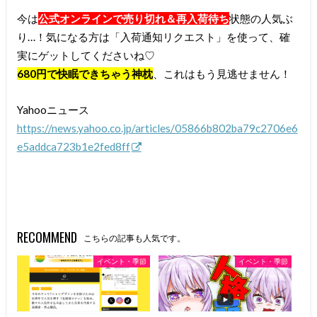
今は
公式オンラインで売り切れ＆再入荷待ち
状態の人気ぶ
り…！気になる方は「入荷通知リクエスト」を使って、確
実にゲットしてくださいね♡
680円で快眠できちゃう神枕
、これはもう見逃せません！
Yahooニュース
https://news.yahoo.co.jp/articles/05866b802ba79c2706e6
e5addca723b1e2fed8ff
RECOMMEND
こちらの記事も人気です。
イベント・季節
イベント・季節