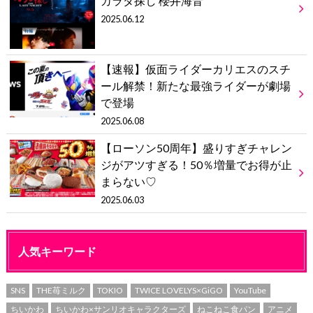
カラダ探し 櫻井海音
2025.06.12
【速報】仮面ライダーカリエスのスチ
ール解禁！新たな最強ライダーが劇場
で登場
2025.06.08
【ローソン50周年】盛りすぎチャレン
ジがアツすぎる！50％増量でお得が止
まらない♡
2025.06.03
人気キーワード
SNS
THE苺ミルク
TOKIO
TWICE LOVELYS×GiGO
YouTube
ちいかわ
ちいかわ×サンリオキャラクターズ
ねこねこ食パン
アニメ