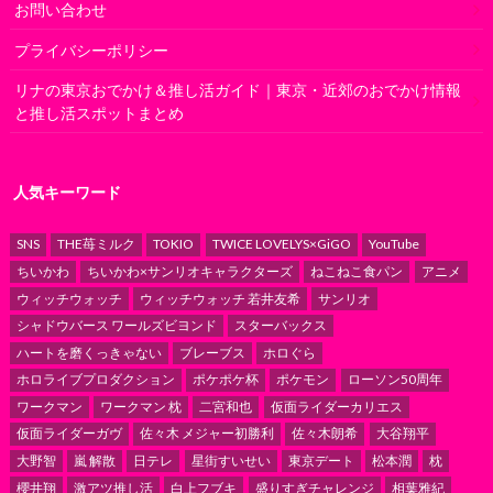
お問い合わせ
プライバシーポリシー
リナの東京おでかけ＆推し活ガイド｜東京・近郊のおでかけ情報
と推し活スポットまとめ
人気キーワード
SNS
THE苺ミルク
TOKIO
TWICE LOVELYS×GiGO
YouTube
ちいかわ
ちいかわ×サンリオキャラクターズ
ねこねこ食パン
アニメ
ウィッチウォッチ
ウィッチウォッチ 若井友希
サンリオ
シャドウバース ワールズビヨンド
スターバックス
ハートを磨くっきゃない
ブレーブス
ホロぐら
ホロライブプロダクション
ポケポケ杯
ポケモン
ローソン50周年
ワークマン
ワークマン 枕
二宮和也
仮面ライダーカリエス
仮面ライダーガヴ
佐々木 メジャー初勝利
佐々木朗希
大谷翔平
大野智
嵐 解散
日テレ
星街すいせい
東京デート
松本潤
枕
櫻井翔
激アツ推し活
白上フブキ
盛りすぎチャレンジ
相葉雅紀