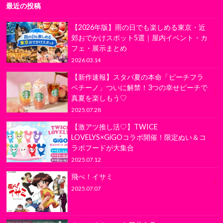
最近の投稿
【2026年版】雨の日でも楽しめる東京・近
郊おでかけスポット5選｜屋内イベント・カ
フェ・展示まとめ
2026.03.14
【新作速報】スタバ夏の本命「ピーチフラ
ペチーノ」ついに解禁！3つの幸せピーチで
真夏を楽しもう♡
2025.07.28
【激アツ推し活♡】TWICE
LOVELYS×GiGOコラボ開催！限定ぬい＆コ
ラボフードが大集合
2025.07.12
飛べ！イサミ
2025.07.07