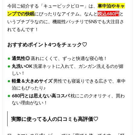
今回ご紹介する「キュービックピロー」は、
車中泊やキャ
ンプでの快眠
にぴったりなアイテム。なんと
税込680円
と
いうプチプラなのに、機能性バッチリでSNSでも大注目さ
れてるんです！
おすすめポイント4つをチェック♡
通気性◎
蒸れにくくて、ずっと快適な寝心地！
丸洗いOK
洗濯ネットに入れて、ガンガン洗えるのが嬉
しい！
軽量＆大きめサイズ
男性でも寝返りできる広さで、車中
泊にもぴったり♪
680円とは思えない高コスパ
枕にこのクオリティ、買わ
ない理由がない！
実際に使ってる人の口コミも高評価♡