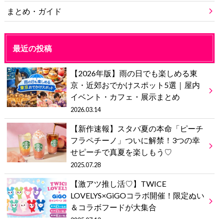
まとめ・ガイド
最近の投稿
【2026年版】雨の日でも楽しめる東
京・近郊おでかけスポット5選｜屋内
イベント・カフェ・展示まとめ
2026.03.14
【新作速報】スタバ夏の本命「ピーチ
フラペチーノ」ついに解禁！3つの幸
せピーチで真夏を楽しもう♡
2025.07.28
【激アツ推し活♡】TWICE
LOVELYS×GiGOコラボ開催！限定ぬい
＆コラボフードが大集合