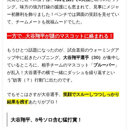
ング。味方の強力打線の援護にも恵まれて、見事にメジャ
ー初勝利を飾りました！ベンチでは満面の笑顔を見せてい
て、チームメートも祝福ムードでした。
一方で…大谷翔平が謎のマスコットに絡まれる！
もうひとつ話題になったのが、試合直前のウォーミングア
ップ中に起きたハプニング。
大谷翔平選手（30）
が集中し
ているところに、相手チームのマスコット「
ブルーパー
」
が乱入！大谷選手の横で一緒にダッシュを繰り返すとい
う“妨害（？）行動”に出たのです。
でもそこはさすが大谷選手、
笑顔でスルーしつつしっかり
結果を残す
あたりがプロ！
大谷翔平、8号ソロ含む猛打賞！