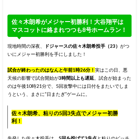
佐々木朗希がメジャー初勝利！大谷翔平は
マスコットに絡まれつつも8号ホームラン！
現地時間の深夜、
ドジャースの佐々木朗希投手（23）
がつ
いにメジャー初勝利を手にしました！
試合が終わったのはなんと午前1時26分！
実はこの日、悪
天候の影響で試合開始が
3時間以上も遅延
。試合が始まった
のは午後10時21分で、5回攻撃中には日付をまたいでしま
うという、まさに“日またぎ”ゲームに。
佐々木朗希、粘りの5回3失点でメジャー初勝
利！
先発した佐々木投手は、
5回を投げて3失点
と粘りのピッチ