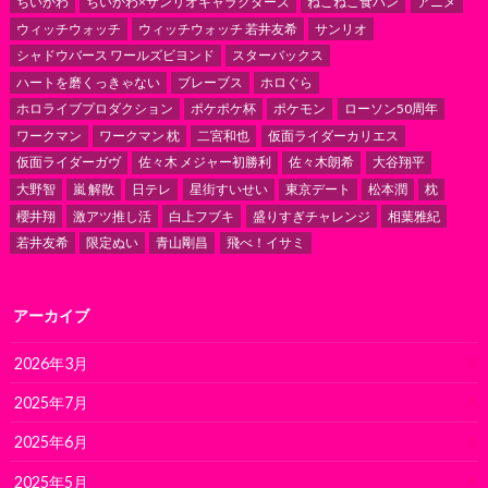
ちいかわ
ちいかわ×サンリオキャラクターズ
ねこねこ食パン
アニメ
ウィッチウォッチ
ウィッチウォッチ 若井友希
サンリオ
シャドウバース ワールズビヨンド
スターバックス
ハートを磨くっきゃない
ブレーブス
ホロぐら
ホロライブプロダクション
ポケポケ杯
ポケモン
ローソン50周年
ワークマン
ワークマン 枕
二宮和也
仮面ライダーカリエス
仮面ライダーガヴ
佐々木 メジャー初勝利
佐々木朗希
大谷翔平
大野智
嵐 解散
日テレ
星街すいせい
東京デート
松本潤
枕
櫻井翔
激アツ推し活
白上フブキ
盛りすぎチャレンジ
相葉雅紀
若井友希
限定ぬい
青山剛昌
飛べ！イサミ
アーカイブ
2026年3月
2025年7月
2025年6月
2025年5月