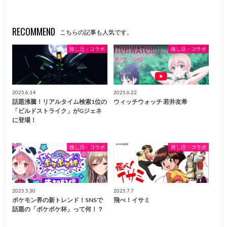
RECOMMEND
こちらの記事も人気です。
推し活・コラボ
推し活・コラボ
2025.6.14
2025.6.22
話題沸騰！リアルタイム検索1位の
ウィッチウォッチ 若井友希
「ビルドストライク」がGジェネ
に登場！
推し活・コラボ
推し活・コラボ
2025.5.30
2025.7.7
ポケモン界の新トレンド！SNSで
飛べ！イサミ
話題の「ポケポケ杯」って何！？