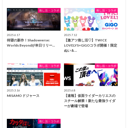
推し活・コラボ
推し活・コラボ
2025.6.17
2025.7.12
待望の新作！Shadowverse:
【激アツ推し活♡】TWICE
Worlds Beyondが本日リリー…
LOVELYS×GiGOコラボ開催！限定
ぬい＆…
推し活・コラボ
推し活・コラボ
2025.3.16
2025.6.8
MISAMO ドジャース
【速報】仮面ライダーカリエスの
スチール解禁！新たな最強ライダ
ーが劇場で登場
推し活・コラボ