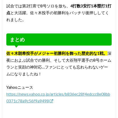
試合では第2打席で8号ソロを放ち、
4打数3安打1本塁打1打
点
と大活躍。佐々木投手の初勝利をバッチリ後押ししてく
れました。
まとめ
佐々木朗希投手がメジャー初勝利を飾った歴史的な1戦。
深
夜におよぶ試合での勝利、そして大谷翔平選手の8号ホーム
ランと笑顔の神対応…ファンにとっても忘れられないゲー
ムになりましたね！
Yahooニュース
https://news.yahoo.co.jp/articles/b836ec28f4edccc8e08bb
0371c78a9c56f9a9498