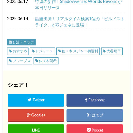
2025.06.17
待望の新作！Shadowverse: Worlds Beyondが
本日リリース
2025.06.14
話題沸騰！リアルタイム検索1位の「ビルドスト
ライク」がGジェネに登場！
推し活・コラボ
おすすめ
ドジャース
佐々木 メジャー初勝利
大谷翔平
ブレーブス
佐々木朗希
シェア！
Twitter
Facebook
Google+
はてブ
LINE
Pocket