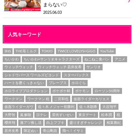
まらない♡
2025.06.03
人気キーワード
SNS
THE苺ミルク
TOKIO
TWICE LOVELYS×GiGO
YouTube
ちいかわ
ちいかわ×サンリオキャラクターズ
ねこねこ食パン
アニメ
ウィッチウォッチ
ウィッチウォッチ 若井友希
サンリオ
シャドウバース ワールズビヨンド
スターバックス
ハートを磨くっきゃない
ブレーブス
ホロぐら
ホロライブプロダクション
ポケポケ杯
ポケモン
ローソン50周年
ワークマン
ワークマン 枕
二宮和也
仮面ライダーカリエス
仮面ライダーガヴ
佐々木 メジャー初勝利
佐々木朗希
大谷翔平
大野智
嵐 解散
日テレ
星街すいせい
東京デート
松本潤
枕
櫻井翔
激アツ推し活
白上フブキ
盛りすぎチャレンジ
相葉雅紀
若井友希
限定ぬい
青山剛昌
飛べ！イサミ