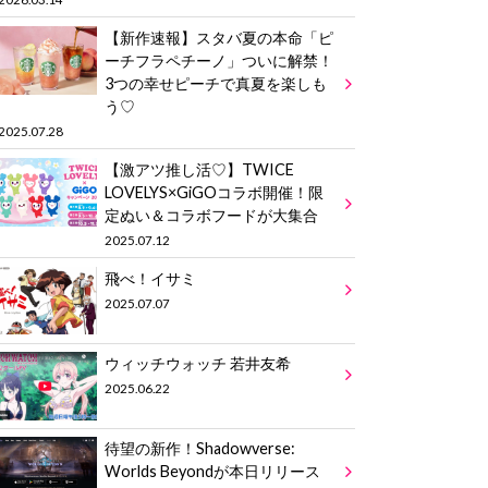
【新作速報】スタバ夏の本命「ピ
ーチフラペチーノ」ついに解禁！
3つの幸せピーチで真夏を楽しも
う♡
2025.07.28
【激アツ推し活♡】TWICE
LOVELYS×GiGOコラボ開催！限
定ぬい＆コラボフードが大集合
2025.07.12
飛べ！イサミ
2025.07.07
ウィッチウォッチ 若井友希
2025.06.22
待望の新作！Shadowverse:
Worlds Beyondが本日リリース