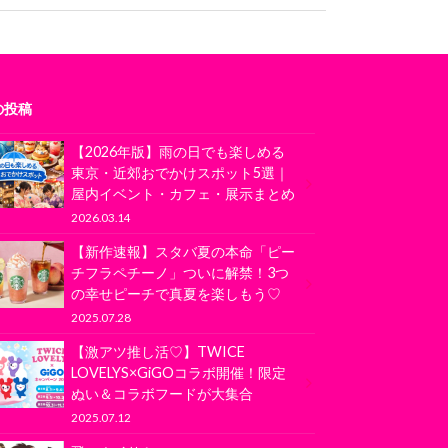
の投稿
【2026年版】雨の日でも楽しめる
東京・近郊おでかけスポット5選｜
屋内イベント・カフェ・展示まとめ
2026.03.14
【新作速報】スタバ夏の本命「ピー
チフラペチーノ」ついに解禁！3つ
の幸せピーチで真夏を楽しもう♡
2025.07.28
【激アツ推し活♡】TWICE
LOVELYS×GiGOコラボ開催！限定
ぬい＆コラボフードが大集合
2025.07.12