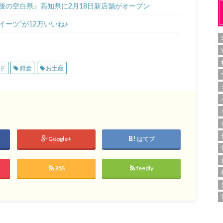
後の空白県』高知県に2月18日新店舗がオープン
ーツ”が12万いいね♪
ド
鎌倉
お土産
Google+
はてブ
RSS
feedly