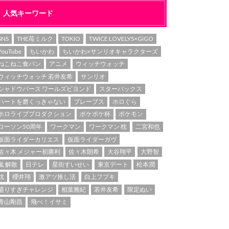
人気キーワード
SNS
THE苺ミルク
TOKIO
TWICE LOVELYS×GiGO
YouTube
ちいかわ
ちいかわ×サンリオキャラクターズ
ねこねこ食パン
アニメ
ウィッチウォッチ
ウィッチウォッチ 若井友希
サンリオ
シャドウバース ワールズビヨンド
スターバックス
ハートを磨くっきゃない
ブレーブス
ホロぐら
ホロライブプロダクション
ポケポケ杯
ポケモン
ローソン50周年
ワークマン
ワークマン 枕
二宮和也
仮面ライダーカリエス
仮面ライダーガヴ
佐々木 メジャー初勝利
佐々木朗希
大谷翔平
大野智
嵐 解散
日テレ
星街すいせい
東京デート
松本潤
枕
櫻井翔
激アツ推し活
白上フブキ
盛りすぎチャレンジ
相葉雅紀
若井友希
限定ぬい
青山剛昌
飛べ！イサミ