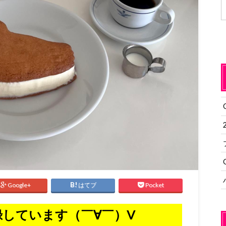
Google+
はてブ
Pocket
しています（￣∀￣）V