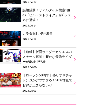
2025.06.17
話題沸騰！リアルタイム検索1位
の「ビルドストライク」がGジェ
ネに登場！
2025.06.14
カラダ探し 櫻井海音
2025.06.12
【速報】仮面ライダーカリエスの
スチール解禁！新たな最強ライダ
ーが劇場で登場
2025.06.08
【ローソン50周年】盛りすぎチャ
レンジがアツすぎる！50％増量で
お得が止まらない♡
2025.06.03