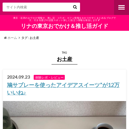
東京・近郊のおでかけ情報や、推し活・コラボ・カフェ情報をわかりやすくまとめるブログで
す。行き先選びや話題スポット探しに役立つ情報を発信します🎵
リナの東京おでかけ＆推し活ガイド
ホーム
タグ : お土産
TAG
お土産
2024.09.23
体験レポ・レビュー
鳩サブレーを使ったアイデアスイーツ”が12万
いいね♪