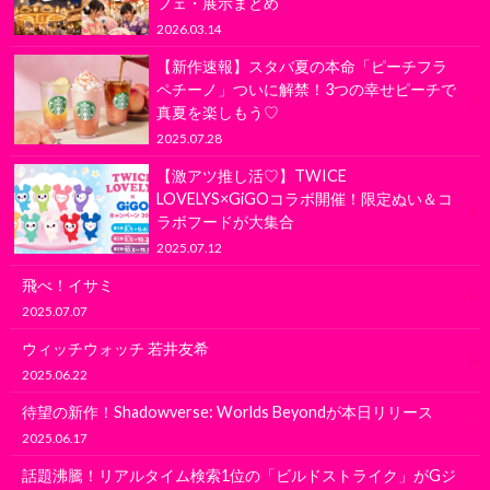
フェ・展示まとめ
2026.03.14
【新作速報】スタバ夏の本命「ピーチフラ
ペチーノ」ついに解禁！3つの幸せピーチで
真夏を楽しもう♡
2025.07.28
【激アツ推し活♡】TWICE
LOVELYS×GiGOコラボ開催！限定ぬい＆コ
ラボフードが大集合
2025.07.12
飛べ！イサミ
2025.07.07
ウィッチウォッチ 若井友希
2025.06.22
待望の新作！Shadowverse: Worlds Beyondが本日リリース
2025.06.17
話題沸騰！リアルタイム検索1位の「ビルドストライク」がGジ