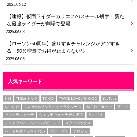
2025.06.12
【速報】仮面ライダーカリエスのスチール解禁！新た
な最強ライダーが劇場で登場
2025.06.08
【ローソン50周年】盛りすぎチャレンジがアツすぎ
る！50％増量でお得が止まらない♡
2025.06.03
人気キーワード
SNS
THE苺ミルク
TOKIO
TWICE LOVELYS×GiGO
YouTube
ちいかわ
ちいかわ×サンリオキャラクターズ
ねこねこ食パン
アニメ
ウィッチウォッチ
ウィッチウォッチ 若井友希
サンリオ
シャドウバース ワールズビヨンド
スターバックス
ハートを磨くっきゃない
ブレーブス
ホロぐら