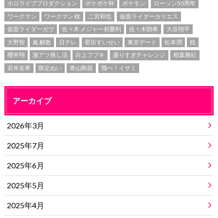
ホロライブプロダクション
ポケポケ杯
ポケモン
ローソン50周年
ワークマン
ワークマン 枕
二宮和也
仮面ライダーカリエス
仮面ライダーガヴ
佐々木 メジャー初勝利
佐々木朗希
大谷翔平
大野智
嵐 解散
日テレ
星街すいせい
東京デート
松本潤
枕
櫻井翔
激アツ推し活
白上フブキ
盛りすぎチャレンジ
相葉雅紀
若井友希
限定ぬい
青山剛昌
飛べ！イサミ
アーカイブ
2026年3月
2025年7月
2025年6月
2025年5月
2025年4月