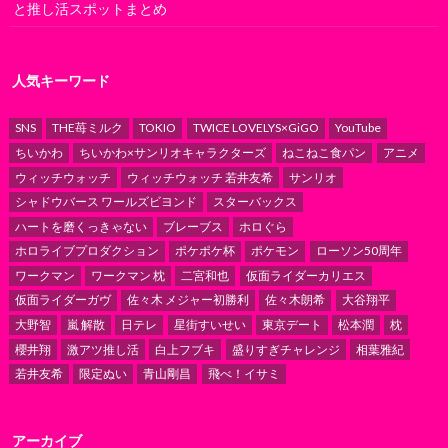
と推し活スポットまとめ
人気キーワード
SNS
THE苺ミルク
TOKIO
TWICE LOVELYS×GiGO
YouTube
ちいかわ
ちいかわ×サンリオキャラクターズ
ねこねこ食パン
アニメ
ウィッチウォッチ
ウィッチウォッチ 若井友希
サンリオ
シャドウバース ワールズビヨンド
スターバックス
ハートを磨くっきゃない
ブレーブス
ホロぐら
ホロライブプロダクション
ポケポケ杯
ポケモン
ローソン50周年
ワークマン
ワークマン 枕
二宮和也
仮面ライダーカリエス
仮面ライダーガヴ
佐々木 メジャー初勝利
佐々木朗希
大谷翔平
大野智
嵐 解散
日テレ
星街すいせい
東京デート
松本潤
枕
櫻井翔
激アツ推し活
白上フブキ
盛りすぎチャレンジ
相葉雅紀
若井友希
限定ぬい
青山剛昌
飛べ！イサミ
アーカイブ