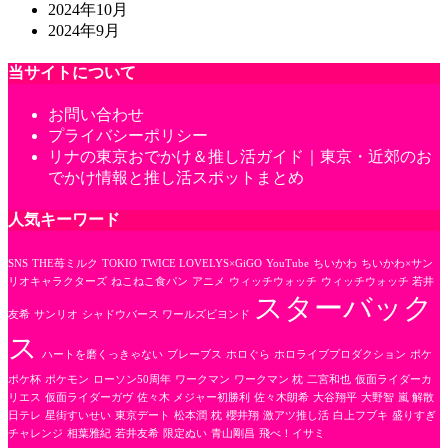
2024年10月
2024年9月
当サイトについて
お問い合わせ
プライバシーポリシー
リナの東京おでかけ＆推し活ガイド｜東京・近郊のお
でかけ情報と推し活スポットまとめ
人気キーワード
SNS
THE苺ミルク
TOKIO
TWICE LOVELYS×GiGO
YouTube
ちいかわ
ちいかわ×サン
リオキャラクターズ
ねこねこ食パン
アニメ
ウィッチウォッチ
ウィッチウォッチ 若井
スターバック
友希
サンリオ
シャドウバース ワールズビヨンド
ス
ハートを磨くっきゃない
ブレーブス
ホロぐら
ホロライブプロダクション
ポケ
ポケ杯
ポケモン
ローソン50周年
ワークマン
ワークマン 枕
二宮和也
仮面ライダーカ
リエス
仮面ライダーガヴ
佐々木 メジャー初勝利
佐々木朗希
大谷翔平
大野智
嵐 解散
日テレ
星街すいせい
東京デート
松本潤
枕
櫻井翔
激アツ推し活
白上フブキ
盛りすぎ
チャレンジ
相葉雅紀
若井友希
限定ぬい
青山剛昌
飛べ！イサミ