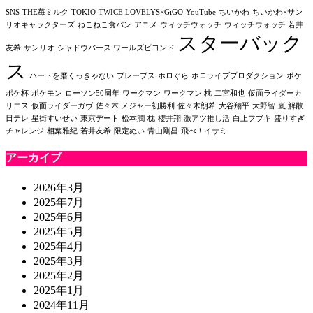
SNS
THE苺ミルク
TOKIO
TWICE LOVELYS×GiGO
YouTube
ちいかわ
ちいかわ×サン
リオキャラクターズ
ねこねこ食パン
アニメ
ウィッチウォッチ
ウィッチウォッチ 若井
スターバック
友希
サンリオ
シャドウバース ワールズビヨンド
ス
ハートを磨くっきゃない
ブレーブス
ホロぐら
ホロライブプロダクション
ポケ
ポケ杯
ポケモン
ローソン50周年
ワークマン
ワークマン 枕
二宮和也
仮面ライダーカ
リエス
仮面ライダーガヴ
佐々木 メジャー初勝利
佐々木朗希
大谷翔平
大野智
嵐 解散
日テレ
星街すいせい
東京デート
松本潤
枕
櫻井翔
激アツ推し活
白上フブキ
盛りすぎ
チャレンジ
相葉雅紀
若井友希
限定ぬい
青山剛昌
飛べ！イサミ
アーカイブ
2026年3月
2025年7月
2025年6月
2025年5月
2025年4月
2025年3月
2025年2月
2025年1月
2024年11月