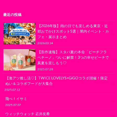
最近の投稿
【2026年版】雨の日でも楽しめる東京・近
郊おでかけスポット5選｜屋内イベント・カ
フェ・展示まとめ
2026.03.14
【新作速報】スタバ夏の本命「ピーチフラ
ペチーノ」ついに解禁！3つの幸せピーチで
真夏を楽しもう♡
2025.07.28
【激アツ推し活♡】TWICE LOVELYS×GiGOコラボ開催！限定
ぬい＆コラボフードが大集合
2025.07.12
飛べ！イサミ
2025.07.07
ウィッチウォッチ 若井友希