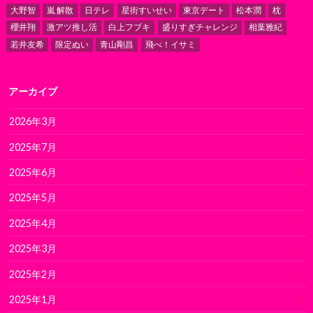
大野智
嵐 解散
日テレ
星街すいせい
東京デート
松本潤
枕
櫻井翔
激アツ推し活
白上フブキ
盛りすぎチャレンジ
相葉雅紀
若井友希
限定ぬい
青山剛昌
飛べ！イサミ
アーカイブ
2026年3月
2025年7月
2025年6月
2025年5月
2025年4月
2025年3月
2025年2月
2025年1月