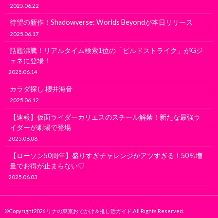
2025.06.22
待望の新作！Shadowverse: Worlds Beyondが本日リリース
2025.06.17
話題沸騰！リアルタイム検索1位の「ビルドストライク」がGジ
ェネに登場！
2025.06.14
カラダ探し 櫻井海音
2025.06.12
【速報】仮面ライダーカリエスのスチール解禁！新たな最強ラ
イダーが劇場で登場
2025.06.08
【ローソン50周年】盛りすぎチャレンジがアツすぎる！50％増
量でお得が止まらない♡
2025.06.03
©Copyright2026
リナの東京おでかけ＆推し活ガイド
.All Rights Reserved.