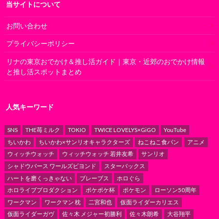
当サイトについて
お問い合わせ
プライバシーポリシー
リナの東京おでかけ＆推し活ガイド｜東京・近郊のおでかけ情報
と推し活スポットまとめ
人気キーワード
SNS
THE苺ミルク
TOKIO
TWICE LOVELYS×GiGO
YouTube
ちいかわ
ちいかわ×サンリオキャラクターズ
ねこねこ食パン
アニメ
ウィッチウォッチ
ウィッチウォッチ 若井友希
サンリオ
シャドウバース ワールズビヨンド
スターバックス
ハートを磨くっきゃない
ブレーブス
ホロぐら
ホロライブプロダクション
ポケポケ杯
ポケモン
ローソン50周年
ワークマン
ワークマン 枕
二宮和也
仮面ライダーカリエス
仮面ライダーガヴ
佐々木 メジャー初勝利
佐々木朗希
大谷翔平