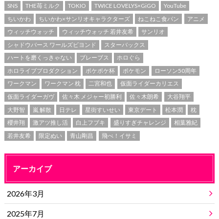
SNS
THE苺ミルク
TOKIO
TWICE LOVELYS×GiGO
YouTube
ちいかわ
ちいかわ×サンリオキャラクターズ
ねこねこ食パン
アニメ
ウィッチウォッチ
ウィッチウォッチ 若井友希
サンリオ
シャドウバース ワールズビヨンド
スターバックス
ハートを磨くっきゃない
ブレーブス
ホロぐら
ホロライブプロダクション
ポケポケ杯
ポケモン
ローソン50周年
ワークマン
ワークマン 枕
二宮和也
仮面ライダーカリエス
仮面ライダーガヴ
佐々木 メジャー初勝利
佐々木朗希
大谷翔平
大野智
嵐 解散
日テレ
星街すいせい
東京デート
松本潤
枕
櫻井翔
激アツ推し活
白上フブキ
盛りすぎチャレンジ
相葉雅紀
若井友希
限定ぬい
青山剛昌
飛べ！イサミ
アーカイブ
2026年3月
2025年7月