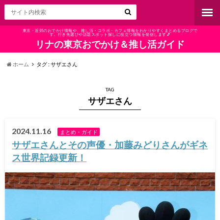
東京・近郊のおでかけ情報や、推し活・コラボ・カフェ情報をわかりやすくまとめるブログで
す。行き先選びや話題スポット探しに役立つ情報を発信します🎵
リナの東京おでかけ＆推し活ガイド
ホーム
タグ : サザエさん
TAG
サザエさん
2024.11.16
まとめ・ガイド
サザエさんとその声優・加藤みどりさんがギネ
ス世界記録更新！