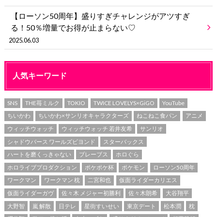
【ローソン50周年】盛りすぎチャレンジがアツすぎ
る！50％増量でお得が止まらない♡
2025.06.03
人気キーワード
SNS
THE苺ミルク
TOKIO
TWICE LOVELYS×GiGO
YouTube
ちいかわ
ちいかわ×サンリオキャラクターズ
ねこねこ食パン
アニメ
ウィッチウォッチ
ウィッチウォッチ 若井友希
サンリオ
シャドウバース ワールズビヨンド
スターバックス
ハートを磨くっきゃない
ブレーブス
ホロぐら
ホロライブプロダクション
ポケポケ杯
ポケモン
ローソン50周年
ワークマン
ワークマン 枕
二宮和也
仮面ライダーカリエス
仮面ライダーガヴ
佐々木 メジャー初勝利
佐々木朗希
大谷翔平
大野智
嵐 解散
日テレ
星街すいせい
東京デート
松本潤
枕