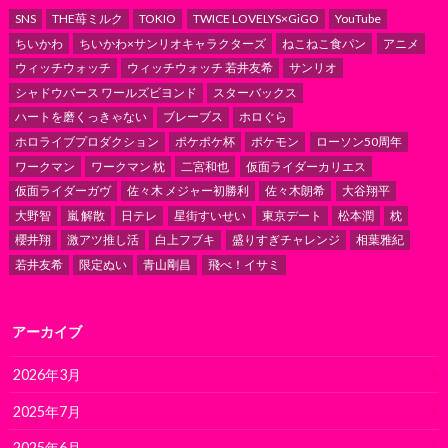
SNS
THE苺ミルク
TOKIO
TWICE LOVELYS×GiGO
YouTube
ちいかわ
ちいかわ×サンリオキャラクターズ
ねこねこ食パン
アニメ
ウィッチウォッチ
ウィッチウォッチ 若井友希
サンリオ
シャドウバース ワールズビヨンド
スターバックス
ハートを磨くっきゃない
ブレーブス
ホロぐら
ホロライブプロダクション
ポケポケ杯
ポケモン
ローソン50周年
ワークマン
ワークマン 枕
二宮和也
仮面ライダーカリエス
仮面ライダーガヴ
佐々木 メジャー初勝利
佐々木朗希
大谷翔平
大野智
嵐 解散
日テレ
星街すいせい
東京デート
松本潤
枕
櫻井翔
激アツ推し活
白上フブキ
盛りすぎチャレンジ
相葉雅紀
若井友希
限定ぬい
青山剛昌
飛べ！イサミ
アーカイブ
2026年3月
2025年7月
2025年6月