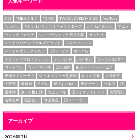
人気キーワード
SNS
THE苺ミルク
TOKIO
TWICE LOVELYS×GiGO
YouTube
ちいかわ
ちいかわ×サンリオキャラクターズ
ねこねこ食パン
アニメ
ウィッチウォッチ
ウィッチウォッチ 若井友希
サンリオ
シャドウバース ワールズビヨンド
スターバックス
ハートを磨くっきゃない
ブレーブス
ホロぐら
ホロライブプロダクション
ポケポケ杯
ポケモン
ローソン50周年
ワークマン
ワークマン 枕
二宮和也
仮面ライダーカリエス
仮面ライダーガヴ
佐々木 メジャー初勝利
佐々木朗希
大谷翔平
大野智
嵐 解散
日テレ
星街すいせい
東京デート
松本潤
枕
櫻井翔
激アツ推し活
白上フブキ
盛りすぎチャレンジ
相葉雅紀
若井友希
限定ぬい
青山剛昌
飛べ！イサミ
アーカイブ
2026年3月