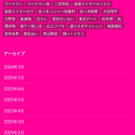
ワークマン
ワークマン 枕
二宮和也
仮面ライダーカリエス
仮面ライダーガヴ
佐々木 メジャー初勝利
佐々木朗希
大谷翔平
大野智
嵐 解散
日テレ
星街すいせい
東京デート
松本潤
枕
櫻井翔
激アツ推し活
白上フブキ
盛りすぎチャレンジ
相葉雅紀
若井友希
限定ぬい
青山剛昌
飛べ！イサミ
アーカイブ
2026年3月
2025年7月
2025年6月
2025年5月
2025年4月
2025年3月
2025年2月