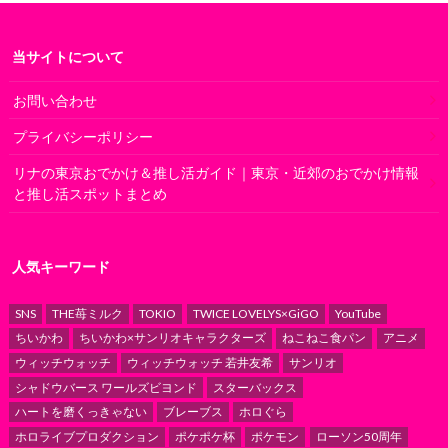
当サイトについて
お問い合わせ
プライバシーポリシー
リナの東京おでかけ＆推し活ガイド｜東京・近郊のおでかけ情報
と推し活スポットまとめ
人気キーワード
SNS
THE苺ミルク
TOKIO
TWICE LOVELYS×GiGO
YouTube
ちいかわ
ちいかわ×サンリオキャラクターズ
ねこねこ食パン
アニメ
ウィッチウォッチ
ウィッチウォッチ 若井友希
サンリオ
シャドウバース ワールズビヨンド
スターバックス
ハートを磨くっきゃない
ブレーブス
ホロぐら
ホロライブプロダクション
ポケポケ杯
ポケモン
ローソン50周年