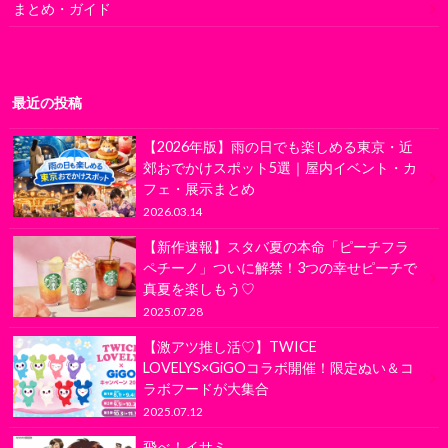
まとめ・ガイド
最近の投稿
【2026年版】雨の日でも楽しめる東京・近
郊おでかけスポット5選｜屋内イベント・カ
フェ・展示まとめ
2026.03.14
【新作速報】スタバ夏の本命「ピーチフラ
ペチーノ」ついに解禁！3つの幸せピーチで
真夏を楽しもう♡
2025.07.28
【激アツ推し活♡】TWICE
LOVELYS×GiGOコラボ開催！限定ぬい＆コ
ラボフードが大集合
2025.07.12
飛べ！イサミ