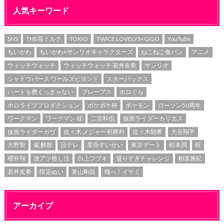
人気キーワード
SNS
THE苺ミルク
TOKIO
TWICE LOVELYS×GiGO
YouTube
ちいかわ
ちいかわ×サンリオキャラクターズ
ねこねこ食パン
アニメ
ウィッチウォッチ
ウィッチウォッチ 若井友希
サンリオ
シャドウバース ワールズビヨンド
スターバックス
ハートを磨くっきゃない
ブレーブス
ホロぐら
ホロライブプロダクション
ポケポケ杯
ポケモン
ローソン50周年
ワークマン
ワークマン 枕
二宮和也
仮面ライダーカリエス
仮面ライダーガヴ
佐々木 メジャー初勝利
佐々木朗希
大谷翔平
大野智
嵐 解散
日テレ
星街すいせい
東京デート
松本潤
枕
櫻井翔
激アツ推し活
白上フブキ
盛りすぎチャレンジ
相葉雅紀
若井友希
限定ぬい
青山剛昌
飛べ！イサミ
アーカイブ