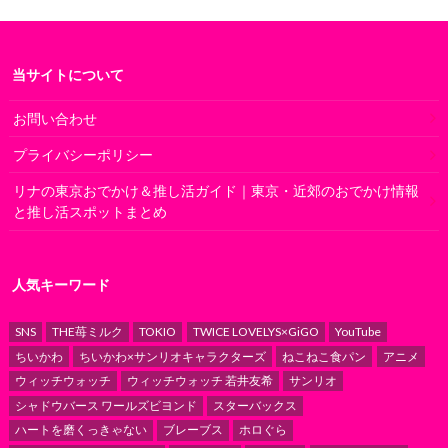
当サイトについて
お問い合わせ
プライバシーポリシー
リナの東京おでかけ＆推し活ガイド｜東京・近郊のおでかけ情報
と推し活スポットまとめ
人気キーワード
SNS
THE苺ミルク
TOKIO
TWICE LOVELYS×GiGO
YouTube
ちいかわ
ちいかわ×サンリオキャラクターズ
ねこねこ食パン
アニメ
ウィッチウォッチ
ウィッチウォッチ 若井友希
サンリオ
シャドウバース ワールズビヨンド
スターバックス
ハートを磨くっきゃない
ブレーブス
ホロぐら