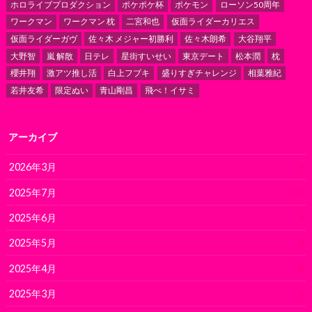
ホロライブプロダクション
ポケポケ杯
ポケモン
ローソン50周年
ワークマン
ワークマン 枕
二宮和也
仮面ライダーカリエス
仮面ライダーガヴ
佐々木 メジャー初勝利
佐々木朗希
大谷翔平
大野智
嵐 解散
日テレ
星街すいせい
東京デート
松本潤
枕
櫻井翔
激アツ推し活
白上フブキ
盛りすぎチャレンジ
相葉雅紀
若井友希
限定ぬい
青山剛昌
飛べ！イサミ
アーカイブ
2026年3月
2025年7月
2025年6月
2025年5月
2025年4月
2025年3月