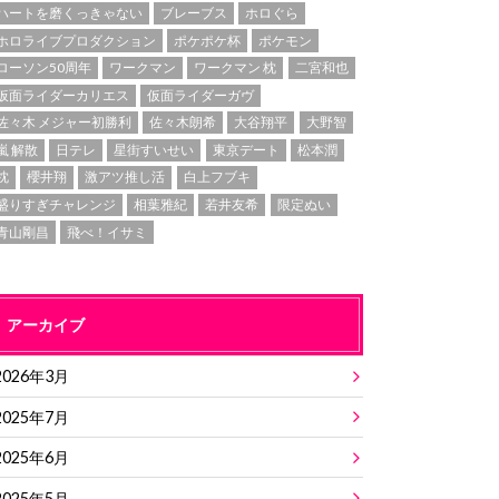
ハートを磨くっきゃない
ブレーブス
ホロぐら
ホロライブプロダクション
ポケポケ杯
ポケモン
ローソン50周年
ワークマン
ワークマン 枕
二宮和也
仮面ライダーカリエス
仮面ライダーガヴ
佐々木 メジャー初勝利
佐々木朗希
大谷翔平
大野智
嵐 解散
日テレ
星街すいせい
東京デート
松本潤
枕
櫻井翔
激アツ推し活
白上フブキ
盛りすぎチャレンジ
相葉雅紀
若井友希
限定ぬい
青山剛昌
飛べ！イサミ
アーカイブ
2026年3月
2025年7月
2025年6月
2025年5月