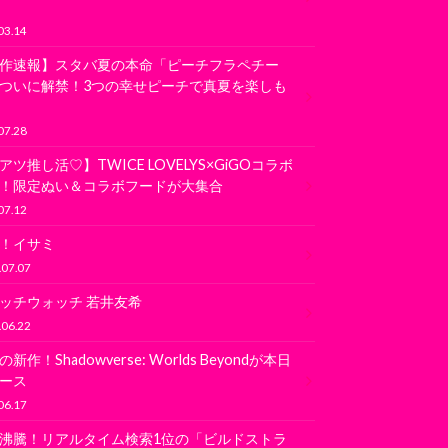
03.14
作速報】スタバ夏の本命「ピーチフラペチー
ついに解禁！3つの幸せピーチで真夏を楽しも
07.28
アツ推し活♡】TWICE LOVELYS×GiGOコラボ
！限定ぬい＆コラボフードが大集合
07.12
！イサミ
.07.07
ッチウォッチ 若井友希
.06.22
新作！Shadowverse: Worlds Beyondが本日
ース
06.17
沸騰！リアルタイム検索1位の「ビルドストラ