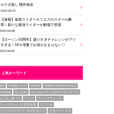
カラダ探し 櫻井海音
2025.06.12
【速報】仮面ライダーカリエスのスチール解
禁！新たな最強ライダーが劇場で登場
2025.06.08
【ローソン50周年】盛りすぎチャレンジがアツ
すぎる！50％増量でお得が止まらない♡
2025.06.03
人気キーワード
SNS
THE苺ミルク
TOKIO
TWICE LOVELYS×GiGO
YouTube
ちいかわ
ちいかわ×サンリオキャラクターズ
ねこねこ食パン
アニメ
ウィッチウォッチ
ウィッチウォッチ 若井友希
サンリオ
シャドウバース ワールズビヨンド
スターバックス