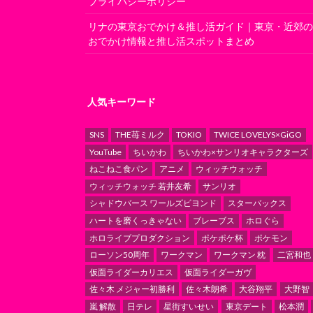
プライバシーポリシー
リナの東京おでかけ＆推し活ガイド｜東京・近郊
おでかけ情報と推し活スポットまとめ
人気キーワード
SNS
THE苺ミルク
TOKIO
TWICE LOVELYS×GiGO
YouTube
ちいかわ
ちいかわ×サンリオキャラクターズ
ねこねこ食パン
アニメ
ウィッチウォッチ
ウィッチウォッチ 若井友希
サンリオ
シャドウバース ワールズビヨンド
スターバックス
ハートを磨くっきゃない
ブレーブス
ホロぐら
ホロライブプロダクション
ポケポケ杯
ポケモン
ローソン50周年
ワークマン
ワークマン 枕
二宮和也
仮面ライダーカリエス
仮面ライダーガヴ
佐々木 メジャー初勝利
佐々木朗希
大谷翔平
大野智
嵐 解散
日テレ
星街すいせい
東京デート
松本潤