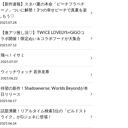
【新作速報】スタバ夏の本命「ピーチフラペチ
ーノ」ついに解禁！3つの幸せピーチで真夏を楽
しもう♡
2025.07.28
【激アツ推し活♡】TWICE LOVELYS×GiGOコ
ラボ開催！限定ぬい＆コラボフードが大集合
2025.07.12
飛べ！イサミ
2025.07.07
ウィッチウォッチ 若井友希
2025.06.22
待望の新作！Shadowverse: Worlds Beyondが本
日リリース
2025.06.17
話題沸騰！リアルタイム検索1位の「ビルドスト
ライク」がGジェネに登場！
2025.06.14