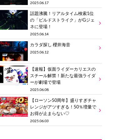
2025.06.17
話題沸騰！リアルタイム検索1位
の「ビルドストライク」がGジェ
ネに登場！
2025.06.14
カラダ探し 櫻井海音
2025.06.12
【速報】仮面ライダーカリエスの
スチール解禁！新たな最強ライダ
ーが劇場で登場
2025.06.08
【ローソン50周年】盛りすぎチャ
レンジがアツすぎる！50％増量で
お得が止まらない♡
2025.06.03