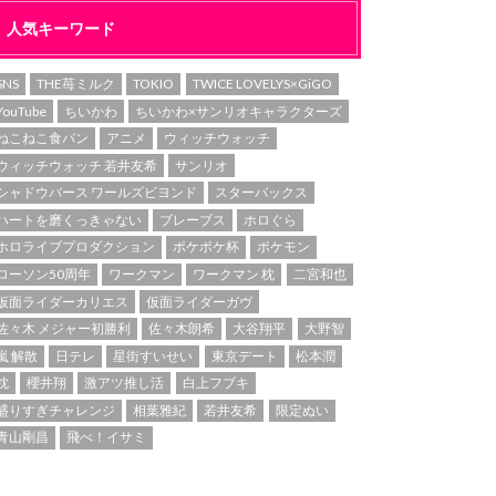
人気キーワード
SNS
THE苺ミルク
TOKIO
TWICE LOVELYS×GiGO
YouTube
ちいかわ
ちいかわ×サンリオキャラクターズ
ねこねこ食パン
アニメ
ウィッチウォッチ
ウィッチウォッチ 若井友希
サンリオ
シャドウバース ワールズビヨンド
スターバックス
ハートを磨くっきゃない
ブレーブス
ホロぐら
ホロライブプロダクション
ポケポケ杯
ポケモン
ローソン50周年
ワークマン
ワークマン 枕
二宮和也
仮面ライダーカリエス
仮面ライダーガヴ
佐々木 メジャー初勝利
佐々木朗希
大谷翔平
大野智
嵐 解散
日テレ
星街すいせい
東京デート
松本潤
枕
櫻井翔
激アツ推し活
白上フブキ
盛りすぎチャレンジ
相葉雅紀
若井友希
限定ぬい
青山剛昌
飛べ！イサミ