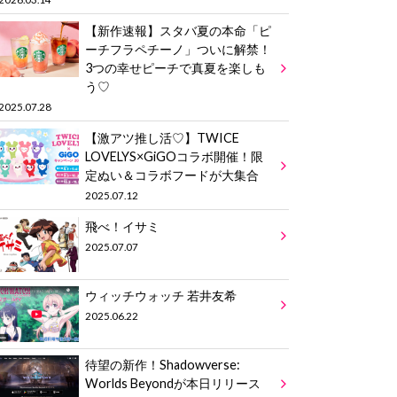
【新作速報】スタバ夏の本命「ピ
ーチフラペチーノ」ついに解禁！
3つの幸せピーチで真夏を楽しも
う♡
2025.07.28
【激アツ推し活♡】TWICE
LOVELYS×GiGOコラボ開催！限
定ぬい＆コラボフードが大集合
2025.07.12
飛べ！イサミ
2025.07.07
ウィッチウォッチ 若井友希
2025.06.22
待望の新作！Shadowverse:
Worlds Beyondが本日リリース