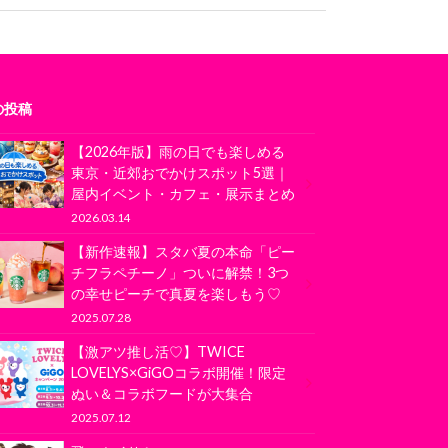
の投稿
【2026年版】雨の日でも楽しめる
東京・近郊おでかけスポット5選｜
屋内イベント・カフェ・展示まとめ
2026.03.14
【新作速報】スタバ夏の本命「ピー
チフラペチーノ」ついに解禁！3つ
の幸せピーチで真夏を楽しもう♡
2025.07.28
【激アツ推し活♡】TWICE
LOVELYS×GiGOコラボ開催！限定
ぬい＆コラボフードが大集合
2025.07.12