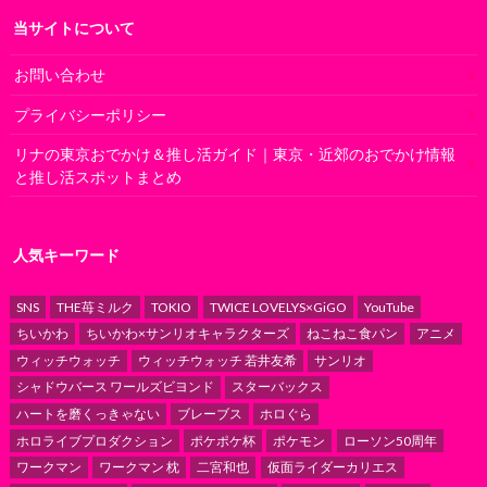
当サイトについて
お問い合わせ
プライバシーポリシー
リナの東京おでかけ＆推し活ガイド｜東京・近郊のおでかけ情報
と推し活スポットまとめ
人気キーワード
SNS
THE苺ミルク
TOKIO
TWICE LOVELYS×GiGO
YouTube
ちいかわ
ちいかわ×サンリオキャラクターズ
ねこねこ食パン
アニメ
ウィッチウォッチ
ウィッチウォッチ 若井友希
サンリオ
シャドウバース ワールズビヨンド
スターバックス
ハートを磨くっきゃない
ブレーブス
ホロぐら
ホロライブプロダクション
ポケポケ杯
ポケモン
ローソン50周年
ワークマン
ワークマン 枕
二宮和也
仮面ライダーカリエス