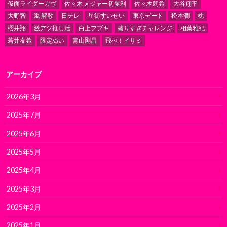
仮面ライダーガヴ
佐々木 メジャー初勝利
佐々木朗希
大谷翔平
大野智
嵐 解散
日テレ
星街すいせい
東京デート
松本潤
枕
櫻井翔
激アツ推し活
白上フブキ
盛りすぎチャレンジ
相葉雅紀
若井友希
限定ぬい
青山剛昌
飛べ！イサミ
アーカイブ
2026年3月
2025年7月
2025年6月
2025年5月
2025年4月
2025年3月
2025年2月
2025年1月