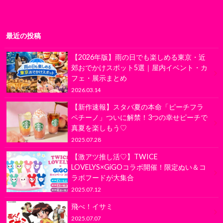
最近の投稿
【2026年版】雨の日でも楽しめる東京・近
郊おでかけスポット5選｜屋内イベント・カ
フェ・展示まとめ
2026.03.14
【新作速報】スタバ夏の本命「ピーチフラ
ペチーノ」ついに解禁！3つの幸せピーチで
真夏を楽しもう♡
2025.07.28
【激アツ推し活♡】TWICE
LOVELYS×GiGOコラボ開催！限定ぬい＆コ
ラボフードが大集合
2025.07.12
飛べ！イサミ
2025.07.07