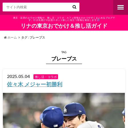
東京・近郊のおでかけ情報や、推し活・コラボ・カフェ情報をわかりやすくまとめるブログで
す。行き先選びや話題スポット探しに役立つ情報を発信します
リナの東京おでかけ＆推し活ガイド
ホーム
タグ : ブレーブス
TAG
ブレーブス
2025.05.04
推し活・コラボ
佐々木 メジャー初勝利