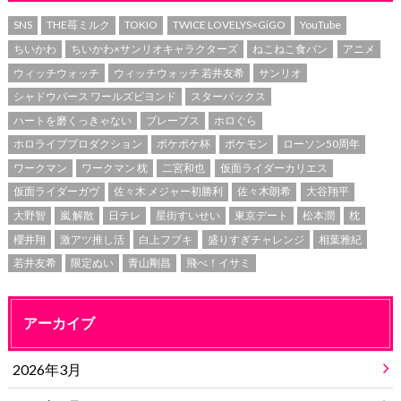
SNS
THE苺ミルク
TOKIO
TWICE LOVELYS×GiGO
YouTube
ちいかわ
ちいかわ×サンリオキャラクターズ
ねこねこ食パン
アニメ
ウィッチウォッチ
ウィッチウォッチ 若井友希
サンリオ
シャドウバース ワールズビヨンド
スターバックス
ハートを磨くっきゃない
ブレーブス
ホロぐら
ホロライブプロダクション
ポケポケ杯
ポケモン
ローソン50周年
ワークマン
ワークマン 枕
二宮和也
仮面ライダーカリエス
仮面ライダーガヴ
佐々木 メジャー初勝利
佐々木朗希
大谷翔平
大野智
嵐 解散
日テレ
星街すいせい
東京デート
松本潤
枕
櫻井翔
激アツ推し活
白上フブキ
盛りすぎチャレンジ
相葉雅紀
若井友希
限定ぬい
青山剛昌
飛べ！イサミ
アーカイブ
2026年3月