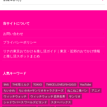
当サイトについて
お問い合わせ
プライバシーポリシー
リナの東京おでかけ＆推し活ガイド｜東京・近郊のおでかけ情報
と推し活スポットまとめ
人気キーワード
SNS
THE苺ミルク
TOKIO
TWICE LOVELYS×GiGO
YouTube
ちいかわ
ちいかわ×サンリオキャラクターズ
ねこねこ食パン
アニメ
ウィッチウォッチ
ウィッチウォッチ 若井友希
サンリオ
シャドウバース ワールズビヨンド
スターバックス