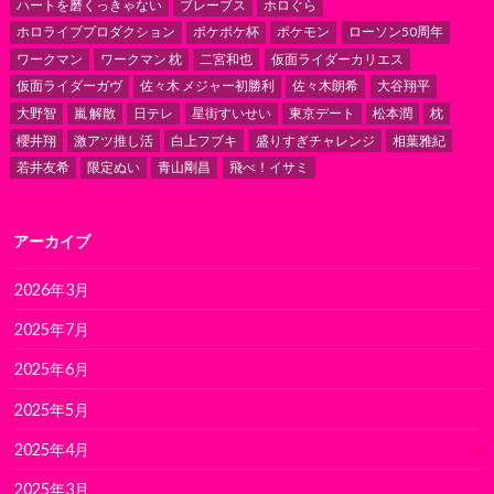
ハートを磨くっきゃない
ブレーブス
ホロぐら
ホロライブプロダクション
ポケポケ杯
ポケモン
ローソン50周年
ワークマン
ワークマン 枕
二宮和也
仮面ライダーカリエス
仮面ライダーガヴ
佐々木 メジャー初勝利
佐々木朗希
大谷翔平
大野智
嵐 解散
日テレ
星街すいせい
東京デート
松本潤
枕
櫻井翔
激アツ推し活
白上フブキ
盛りすぎチャレンジ
相葉雅紀
若井友希
限定ぬい
青山剛昌
飛べ！イサミ
アーカイブ
2026年3月
2025年7月
2025年6月
2025年5月
2025年4月
2025年3月