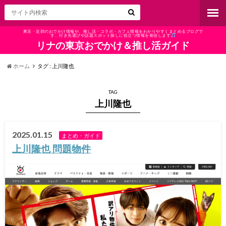
東京・近郊のおでかけ情報や、推し活・コラボ・カフェ情報をわかりやすくまとめるブログで
す。行き先選びや話題スポット探しに役立つ情報を発信します
リナの東京おでかけ＆推し活ガイド
ホーム
タグ : 上川隆也
TAG
上川隆也
2025.01.15
まとめ・ガイド
上川隆也 問題物件