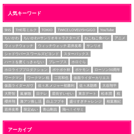
人気キーワード
SNS
THE苺ミルク
TOKIO
TWICE LOVELYS×GiGO
YouTube
ちいかわ
ちいかわ×サンリオキャラクターズ
ねこねこ食パン
アニメ
ウィッチウォッチ
ウィッチウォッチ 若井友希
サンリオ
シャドウバース ワールズビヨンド
スターバックス
ハートを磨くっきゃない
ブレーブス
ホロぐら
ホロライブプロダクション
ポケポケ杯
ポケモン
ローソン50周年
ワークマン
ワークマン 枕
二宮和也
仮面ライダーカリエス
仮面ライダーガヴ
佐々木 メジャー初勝利
佐々木朗希
大谷翔平
大野智
嵐 解散
日テレ
星街すいせい
東京デート
松本潤
枕
櫻井翔
激アツ推し活
白上フブキ
盛りすぎチャレンジ
相葉雅紀
若井友希
限定ぬい
青山剛昌
飛べ！イサミ
アーカイブ