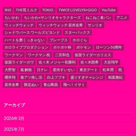
SNS
THE苺ミルク
TOKIO
TWICE LOVELYS×GiGO
YouTube
ちいかわ
ちいかわ×サンリオキャラクターズ
ねこねこ食パン
アニメ
ウィッチウォッチ
ウィッチウォッチ 若井友希
サンリオ
シャドウバース ワールズビヨンド
スターバックス
ハートを磨くっきゃない
ブレーブス
ホロぐら
ホロライブプロダクション
ポケポケ杯
ポケモン
ローソン50周年
ワークマン
ワークマン 枕
二宮和也
仮面ライダーカリエス
仮面ライダーガヴ
佐々木 メジャー初勝利
佐々木朗希
大谷翔平
大野智
嵐 解散
日テレ
星街すいせい
東京デート
松本潤
枕
櫻井翔
激アツ推し活
白上フブキ
盛りすぎチャレンジ
相葉雅紀
若井友希
限定ぬい
青山剛昌
飛べ！イサミ
アーカイブ
2026年3月
2025年7月