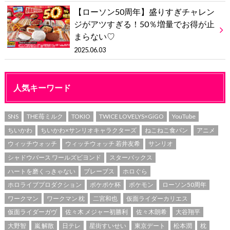
【ローソン50周年】盛りすぎチャレン
ジがアツすぎる！50％増量でお得が止
まらない♡
2025.06.03
人気キーワード
SNS
THE苺ミルク
TOKIO
TWICE LOVELYS×GiGO
YouTube
ちいかわ
ちいかわ×サンリオキャラクターズ
ねこねこ食パン
アニメ
ウィッチウォッチ
ウィッチウォッチ 若井友希
サンリオ
シャドウバース ワールズビヨンド
スターバックス
ハートを磨くっきゃない
ブレーブス
ホロぐら
ホロライブプロダクション
ポケポケ杯
ポケモン
ローソン50周年
ワークマン
ワークマン 枕
二宮和也
仮面ライダーカリエス
仮面ライダーガヴ
佐々木 メジャー初勝利
佐々木朗希
大谷翔平
大野智
嵐 解散
日テレ
星街すいせい
東京デート
松本潤
枕