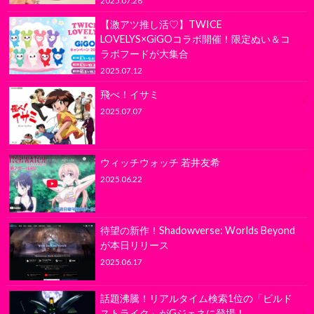
2025.07.28
【激アツ推し活♡】TWICE
LOVELYS×GiGOコラボ開催！限定ぬい＆コ
ラボフードが大集合
2025.07.12
飛べ！イサミ
2025.07.07
ウィッチウォッチ 若井友希
2025.06.22
待望の新作！Shadowverse: Worlds Beyond
が本日リリース
2025.06.17
話題沸騰！リアルタイム検索1位の「ビルド
ストライク」がGジェネに登場！