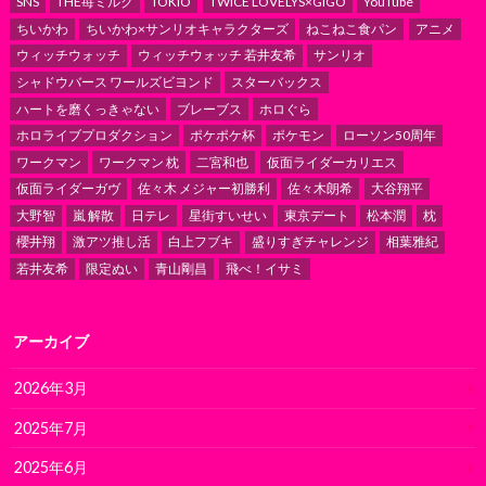
SNS
THE苺ミルク
TOKIO
TWICE LOVELYS×GiGO
YouTube
ちいかわ
ちいかわ×サンリオキャラクターズ
ねこねこ食パン
アニメ
ウィッチウォッチ
ウィッチウォッチ 若井友希
サンリオ
シャドウバース ワールズビヨンド
スターバックス
ハートを磨くっきゃない
ブレーブス
ホロぐら
ホロライブプロダクション
ポケポケ杯
ポケモン
ローソン50周年
ワークマン
ワークマン 枕
二宮和也
仮面ライダーカリエス
仮面ライダーガヴ
佐々木 メジャー初勝利
佐々木朗希
大谷翔平
大野智
嵐 解散
日テレ
星街すいせい
東京デート
松本潤
枕
櫻井翔
激アツ推し活
白上フブキ
盛りすぎチャレンジ
相葉雅紀
若井友希
限定ぬい
青山剛昌
飛べ！イサミ
アーカイブ
2026年3月
2025年7月
2025年6月