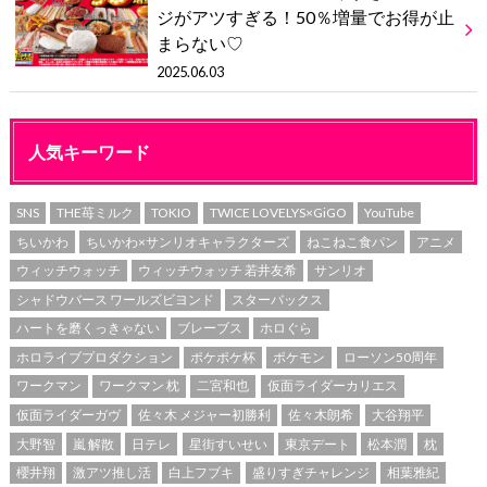
ジがアツすぎる！50％増量でお得が止
まらない♡
2025.06.03
人気キーワード
SNS
THE苺ミルク
TOKIO
TWICE LOVELYS×GiGO
YouTube
ちいかわ
ちいかわ×サンリオキャラクターズ
ねこねこ食パン
アニメ
ウィッチウォッチ
ウィッチウォッチ 若井友希
サンリオ
シャドウバース ワールズビヨンド
スターバックス
ハートを磨くっきゃない
ブレーブス
ホロぐら
ホロライブプロダクション
ポケポケ杯
ポケモン
ローソン50周年
ワークマン
ワークマン 枕
二宮和也
仮面ライダーカリエス
仮面ライダーガヴ
佐々木 メジャー初勝利
佐々木朗希
大谷翔平
大野智
嵐 解散
日テレ
星街すいせい
東京デート
松本潤
枕
櫻井翔
激アツ推し活
白上フブキ
盛りすぎチャレンジ
相葉雅紀