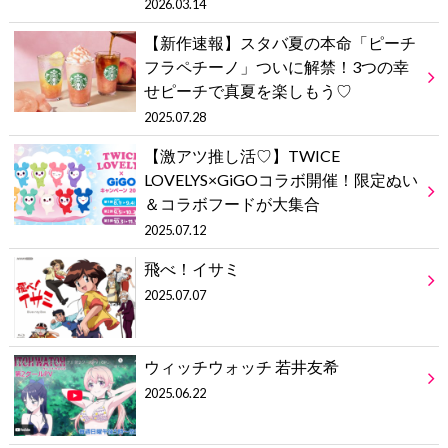
2026.03.14
【新作速報】スタバ夏の本命「ピーチ
フラペチーノ」ついに解禁！3つの幸
せピーチで真夏を楽しもう♡
2025.07.28
【激アツ推し活♡】TWICE
LOVELYS×GiGOコラボ開催！限定ぬい
＆コラボフードが大集合
2025.07.12
飛べ！イサミ
2025.07.07
ウィッチウォッチ 若井友希
2025.06.22