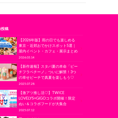
の投稿
【2026年版】雨の日でも楽しめる
東京・近郊おでかけスポット5選｜
屋内イベント・カフェ・展示まとめ
2026.03.14
【新作速報】スタバ夏の本命「ピー
チフラペチーノ」ついに解禁！3つ
の幸せピーチで真夏を楽しもう♡
2025.07.28
【激アツ推し活♡】TWICE
LOVELYS×GiGOコラボ開催！限定
ぬい＆コラボフードが大集合
2025.07.12