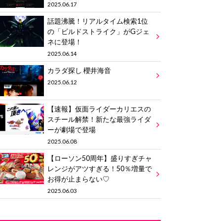
2025.06.17
話題沸騰！リアルタイム検索1位
の「ビルドストライク」がGジェ
ネに登場！
2025.06.14
カラダ探し 櫻井海音
2025.06.12
【速報】仮面ライダーカリエスの
スチール解禁！新たな最強ライダ
ーが劇場で登場
2025.06.08
【ローソン50周年】盛りすぎチャ
レンジがアツすぎる！50％増量で
お得が止まらない♡
2025.06.03