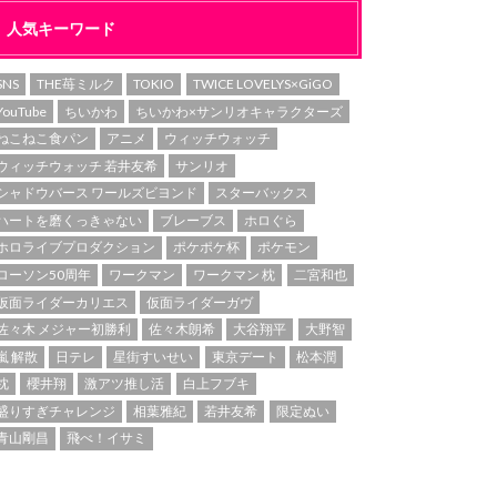
人気キーワード
SNS
THE苺ミルク
TOKIO
TWICE LOVELYS×GiGO
YouTube
ちいかわ
ちいかわ×サンリオキャラクターズ
ねこねこ食パン
アニメ
ウィッチウォッチ
ウィッチウォッチ 若井友希
サンリオ
シャドウバース ワールズビヨンド
スターバックス
ハートを磨くっきゃない
ブレーブス
ホロぐら
ホロライブプロダクション
ポケポケ杯
ポケモン
ローソン50周年
ワークマン
ワークマン 枕
二宮和也
仮面ライダーカリエス
仮面ライダーガヴ
佐々木 メジャー初勝利
佐々木朗希
大谷翔平
大野智
嵐 解散
日テレ
星街すいせい
東京デート
松本潤
枕
櫻井翔
激アツ推し活
白上フブキ
盛りすぎチャレンジ
相葉雅紀
若井友希
限定ぬい
青山剛昌
飛べ！イサミ