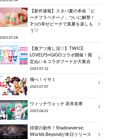
【新作速報】スタバ夏の本命「ピ
ーチフラペチーノ」ついに解禁！
3つの幸せピーチで真夏を楽しも
う♡
2025.07.28
【激アツ推し活♡】TWICE
LOVELYS×GiGOコラボ開催！限
定ぬい＆コラボフードが大集合
2025.07.12
飛べ！イサミ
2025.07.07
ウィッチウォッチ 若井友希
2025.06.22
待望の新作！Shadowverse:
Worlds Beyondが本日リリース