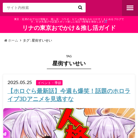
東京・近郊のおでかけ情報や、推し活・コラボ・カフェ情報をわかりやすくまとめるブログで
す。行き先選びや話題スポット探しに役立つ情報を発信します
リナの東京おでかけ＆推し活ガイド
ホーム
タグ : 星街すいせい
TAG
星街すいせい
2025.05.25
イベント・季節
【ホロぐら最新話】今週も爆笑！話題のホロラ
イブ3Dアニメを見逃すな