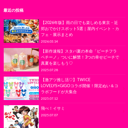
最近の投稿
【2026年版】雨の日でも楽しめる東京・近
郊おでかけスポット5選｜屋内イベント・カ
フェ・展示まとめ
2026.03.14
【新作速報】スタバ夏の本命「ピーチフラ
ペチーノ」ついに解禁！3つの幸せピーチで
真夏を楽しもう♡
2025.07.28
【激アツ推し活♡】TWICE
LOVELYS×GiGOコラボ開催！限定ぬい＆コ
ラボフードが大集合
2025.07.12
飛べ！イサミ
2025.07.07