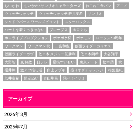
ちいかわ
ちいかわ×サンリオキャラクターズ
ねこねこ食パン
アニメ
ウィッチウォッチ
ウィッチウォッチ 若井友希
サンリオ
シャドウバース ワールズビヨンド
スターバックス
ハートを磨くっきゃない
ブレーブス
ホロぐら
ホロライブプロダクション
ポケポケ杯
ポケモン
ローソン50周年
ワークマン
ワークマン 枕
二宮和也
仮面ライダーカリエス
仮面ライダーガヴ
佐々木 メジャー初勝利
佐々木朗希
大谷翔平
大野智
嵐 解散
日テレ
星街すいせい
東京デート
松本潤
枕
櫻井翔
激アツ推し活
白上フブキ
盛りすぎチャレンジ
相葉雅紀
若井友希
限定ぬい
青山剛昌
飛べ！イサミ
アーカイブ
2026年3月
2025年7月