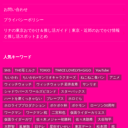
お問い合わせ
プライバシーポリシー
リナの東京おでかけ＆推し活ガイド｜東京・近郊のおでかけ情報
と推し活スポットまとめ
人気キーワード
SNS
THE苺ミルク
TOKIO
TWICE LOVELYS×GiGO
YouTube
ちいかわ
ちいかわ×サンリオキャラクターズ
ねこねこ食パン
アニメ
ウィッチウォッチ
ウィッチウォッチ 若井友希
サンリオ
シャドウバース ワールズビヨンド
スターバックス
ハートを磨くっきゃない
ブレーブス
ホロぐら
ホロライブプロダクション
ポケポケ杯
ポケモン
ローソン50周年
ワークマン
ワークマン 枕
二宮和也
仮面ライダーカリエス
仮面ライダーガヴ
佐々木 メジャー初勝利
佐々木朗希
大谷翔平
大野智
嵐 解散
日テレ
星街すいせい
東京デート
松本潤
枕