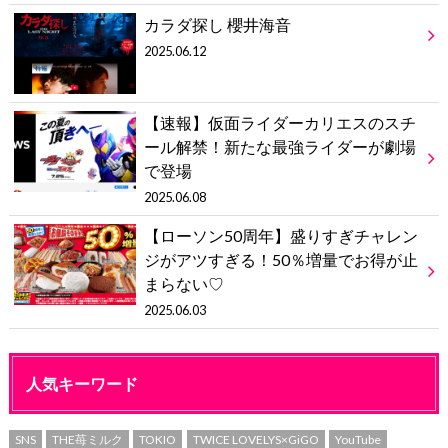
カラダ探し 櫻井海音
2025.06.12
【速報】仮面ライダーカリエスのスチ
ール解禁！新たな最強ライダーが劇場
で登場
2025.06.08
【ローソン50周年】盛りすぎチャレン
ジがアツすぎる！50％増量でお得が止
まらない♡
2025.06.03
人気キーワード
SNS
THE苺ミルク
TOKIO
TWICE LOVELYS×GiGO
YouTube