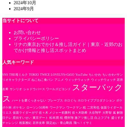
2024年10月
2024年9月
当サイトについて
お問い合わせ
プライバシーポリシー
リナの東京おでかけ＆推し活ガイド｜東京・近郊のお
でかけ情報と推し活スポットまとめ
人気キーワード
SNS
THE苺ミルク
TOKIO
TWICE LOVELYS×GiGO
YouTube
ちいかわ
ちいかわ×サン
リオキャラクターズ
ねこねこ食パン
アニメ
ウィッチウォッチ
ウィッチウォッチ 若井
スターバック
友希
サンリオ
シャドウバース ワールズビヨンド
ス
ハートを磨くっきゃない
ブレーブス
ホロぐら
ホロライブプロダクション
ポケ
ポケ杯
ポケモン
ローソン50周年
ワークマン
ワークマン 枕
二宮和也
仮面ライダーカ
リエス
仮面ライダーガヴ
佐々木 メジャー初勝利
佐々木朗希
大谷翔平
大野智
嵐 解散
日テレ
星街すいせい
東京デート
松本潤
枕
櫻井翔
激アツ推し活
白上フブキ
盛りすぎ
チャレンジ
相葉雅紀
若井友希
限定ぬい
青山剛昌
飛べ！イサミ