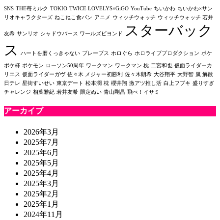
SNS
THE苺ミルク
TOKIO
TWICE LOVELYS×GiGO
YouTube
ちいかわ
ちいかわ×サン
リオキャラクターズ
ねこねこ食パン
アニメ
ウィッチウォッチ
ウィッチウォッチ 若井
スターバック
友希
サンリオ
シャドウバース ワールズビヨンド
ス
ハートを磨くっきゃない
ブレーブス
ホロぐら
ホロライブプロダクション
ポケ
ポケ杯
ポケモン
ローソン50周年
ワークマン
ワークマン 枕
二宮和也
仮面ライダーカ
リエス
仮面ライダーガヴ
佐々木 メジャー初勝利
佐々木朗希
大谷翔平
大野智
嵐 解散
日テレ
星街すいせい
東京デート
松本潤
枕
櫻井翔
激アツ推し活
白上フブキ
盛りすぎ
チャレンジ
相葉雅紀
若井友希
限定ぬい
青山剛昌
飛べ！イサミ
アーカイブ
2026年3月
2025年7月
2025年6月
2025年5月
2025年4月
2025年3月
2025年2月
2025年1月
2024年11月