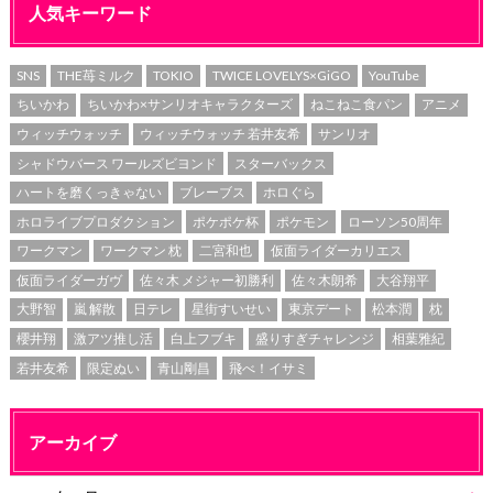
人気キーワード
SNS
THE苺ミルク
TOKIO
TWICE LOVELYS×GiGO
YouTube
ちいかわ
ちいかわ×サンリオキャラクターズ
ねこねこ食パン
アニメ
ウィッチウォッチ
ウィッチウォッチ 若井友希
サンリオ
シャドウバース ワールズビヨンド
スターバックス
ハートを磨くっきゃない
ブレーブス
ホロぐら
ホロライブプロダクション
ポケポケ杯
ポケモン
ローソン50周年
ワークマン
ワークマン 枕
二宮和也
仮面ライダーカリエス
仮面ライダーガヴ
佐々木 メジャー初勝利
佐々木朗希
大谷翔平
大野智
嵐 解散
日テレ
星街すいせい
東京デート
松本潤
枕
櫻井翔
激アツ推し活
白上フブキ
盛りすぎチャレンジ
相葉雅紀
若井友希
限定ぬい
青山剛昌
飛べ！イサミ
アーカイブ