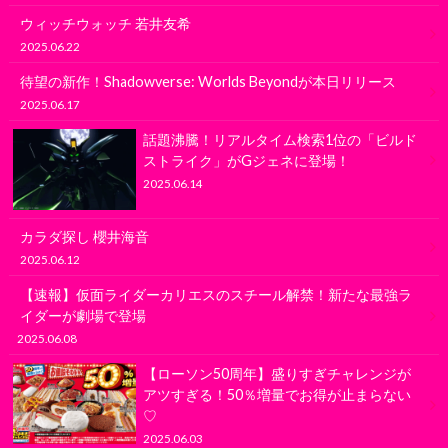
ウィッチウォッチ 若井友希
2025.06.22
待望の新作！Shadowverse: Worlds Beyondが本日リリース
2025.06.17
話題沸騰！リアルタイム検索1位の「ビルド
ストライク」がGジェネに登場！
2025.06.14
カラダ探し 櫻井海音
2025.06.12
【速報】仮面ライダーカリエスのスチール解禁！新たな最強ラ
イダーが劇場で登場
2025.06.08
【ローソン50周年】盛りすぎチャレンジが
アツすぎる！50％増量でお得が止まらない
♡
2025.06.03