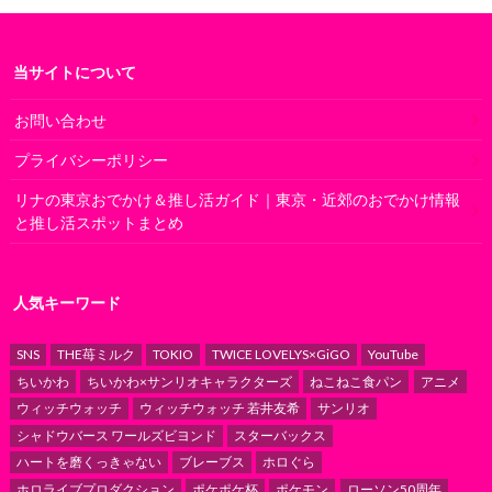
当サイトについて
お問い合わせ
プライバシーポリシー
リナの東京おでかけ＆推し活ガイド｜東京・近郊のおでかけ情報
と推し活スポットまとめ
人気キーワード
SNS
THE苺ミルク
TOKIO
TWICE LOVELYS×GiGO
YouTube
ちいかわ
ちいかわ×サンリオキャラクターズ
ねこねこ食パン
アニメ
ウィッチウォッチ
ウィッチウォッチ 若井友希
サンリオ
シャドウバース ワールズビヨンド
スターバックス
ハートを磨くっきゃない
ブレーブス
ホロぐら
ホロライブプロダクション
ポケポケ杯
ポケモン
ローソン50周年