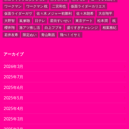
ワークマン
ワークマン 枕
二宮和也
仮面ライダーカリエス
仮面ライダーガヴ
佐々木 メジャー初勝利
佐々木朗希
大谷翔平
大野智
嵐 解散
日テレ
星街すいせい
東京デート
松本潤
枕
櫻井翔
激アツ推し活
白上フブキ
盛りすぎチャレンジ
相葉雅紀
若井友希
限定ぬい
青山剛昌
飛べ！イサミ
アーカイブ
2026年3月
2025年7月
2025年6月
2025年5月
2025年4月
2025年3月