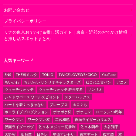
お問い合わせ
プライバシーポリシー
リナの東京おでかけ＆推し活ガイド｜東京・近郊のおでかけ情報
と推し活スポットまとめ
人気キーワード
SNS
THE苺ミルク
TOKIO
TWICE LOVELYS×GiGO
YouTube
ちいかわ
ちいかわ×サンリオキャラクターズ
ねこねこ食パン
アニメ
ウィッチウォッチ
ウィッチウォッチ 若井友希
サンリオ
シャドウバース ワールズビヨンド
スターバックス
ハートを磨くっきゃない
ブレーブス
ホロぐら
ホロライブプロダクション
ポケポケ杯
ポケモン
ローソン50周年
ワークマン
ワークマン 枕
二宮和也
仮面ライダーカリエス
仮面ライダーガヴ
佐々木 メジャー初勝利
佐々木朗希
大谷翔平
大野智
嵐 解散
日テレ
星街すいせい
東京デート
松本潤
枕