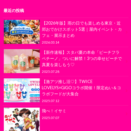
最近の投稿
【2026年版】雨の日でも楽しめる東京・近
郊おでかけスポット5選｜屋内イベント・カ
フェ・展示まとめ
2026.03.14
【新作速報】スタバ夏の本命「ピーチフラ
ペチーノ」ついに解禁！3つの幸せピーチで
真夏を楽しもう♡
2025.07.28
【激アツ推し活♡】TWICE
LOVELYS×GiGOコラボ開催！限定ぬい＆コ
ラボフードが大集合
2025.07.12
飛べ！イサミ
2025.07.07