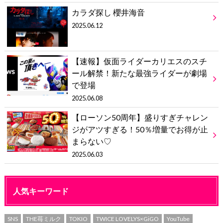
カラダ探し 櫻井海音
2025.06.12
【速報】仮面ライダーカリエスのスチ
ール解禁！新たな最強ライダーが劇場
で登場
2025.06.08
【ローソン50周年】盛りすぎチャレン
ジがアツすぎる！50％増量でお得が止
まらない♡
2025.06.03
人気キーワード
SNS
THE苺ミルク
TOKIO
TWICE LOVELYS×GiGO
YouTube