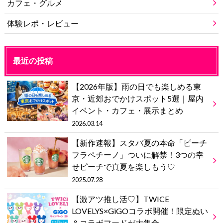
カフェ・グルメ
体験レポ・レビュー
最近の投稿
【2026年版】雨の日でも楽しめる東
京・近郊おでかけスポット5選｜屋内
イベント・カフェ・展示まとめ
2026.03.14
【新作速報】スタバ夏の本命「ピーチ
フラペチーノ」ついに解禁！3つの幸
せピーチで真夏を楽しもう♡
2025.07.28
【激アツ推し活♡】TWICE
LOVELYS×GiGOコラボ開催！限定ぬい
＆コラボフードが大集合