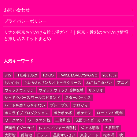
お問い合わせ
プライバシーポリシー
リナの東京おでかけ＆推し活ガイド｜東京・近郊のおでかけ情報
と推し活スポットまとめ
人気キーワード
SNS
THE苺ミルク
TOKIO
TWICE LOVELYS×GiGO
YouTube
ちいかわ
ちいかわ×サンリオキャラクターズ
ねこねこ食パン
アニメ
ウィッチウォッチ
ウィッチウォッチ 若井友希
サンリオ
シャドウバース ワールズビヨンド
スターバックス
ハートを磨くっきゃない
ブレーブス
ホロぐら
ホロライブプロダクション
ポケポケ杯
ポケモン
ローソン50周年
ワークマン
ワークマン 枕
二宮和也
仮面ライダーカリエス
仮面ライダーガヴ
佐々木 メジャー初勝利
佐々木朗希
大谷翔平
大野智
嵐 解散
日テレ
星街すいせい
東京デート
松本潤
枕