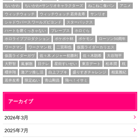
ちいかわ
ちいかわ×サンリオキャラクターズ
ねこねこ食パン
アニメ
ウィッチウォッチ
ウィッチウォッチ 若井友希
サンリオ
シャドウバース ワールズビヨンド
スターバックス
ハートを磨くっきゃない
ブレーブス
ホロぐら
ホロライブプロダクション
ポケポケ杯
ポケモン
ローソン50周年
ワークマン
ワークマン 枕
二宮和也
仮面ライダーカリエス
仮面ライダーガヴ
佐々木 メジャー初勝利
佐々木朗希
大谷翔平
大野智
嵐 解散
日テレ
星街すいせい
東京デート
松本潤
枕
櫻井翔
激アツ推し活
白上フブキ
盛りすぎチャレンジ
相葉雅紀
若井友希
限定ぬい
青山剛昌
飛べ！イサミ
アーカイブ
2026年3月
2025年7月