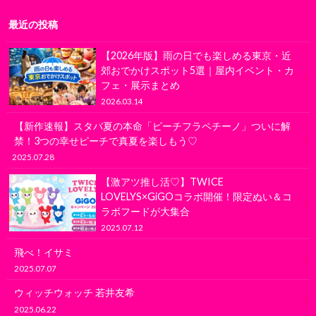
最近の投稿
【2026年版】雨の日でも楽しめる東京・近
郊おでかけスポット5選｜屋内イベント・カ
フェ・展示まとめ
2026.03.14
【新作速報】スタバ夏の本命「ピーチフラペチーノ」ついに解
禁！3つの幸せピーチで真夏を楽しもう♡
2025.07.28
【激アツ推し活♡】TWICE
LOVELYS×GiGOコラボ開催！限定ぬい＆コ
ラボフードが大集合
2025.07.12
飛べ！イサミ
2025.07.07
ウィッチウォッチ 若井友希
2025.06.22