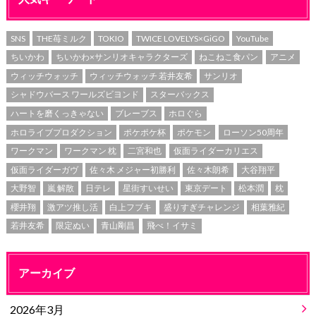
SNS
THE苺ミルク
TOKIO
TWICE LOVELYS×GiGO
YouTube
ちいかわ
ちいかわ×サンリオキャラクターズ
ねこねこ食パン
アニメ
ウィッチウォッチ
ウィッチウォッチ 若井友希
サンリオ
シャドウバース ワールズビヨンド
スターバックス
ハートを磨くっきゃない
ブレーブス
ホロぐら
ホロライブプロダクション
ポケポケ杯
ポケモン
ローソン50周年
ワークマン
ワークマン 枕
二宮和也
仮面ライダーカリエス
仮面ライダーガヴ
佐々木 メジャー初勝利
佐々木朗希
大谷翔平
大野智
嵐 解散
日テレ
星街すいせい
東京デート
松本潤
枕
櫻井翔
激アツ推し活
白上フブキ
盛りすぎチャレンジ
相葉雅紀
若井友希
限定ぬい
青山剛昌
飛べ！イサミ
アーカイブ
2026年3月