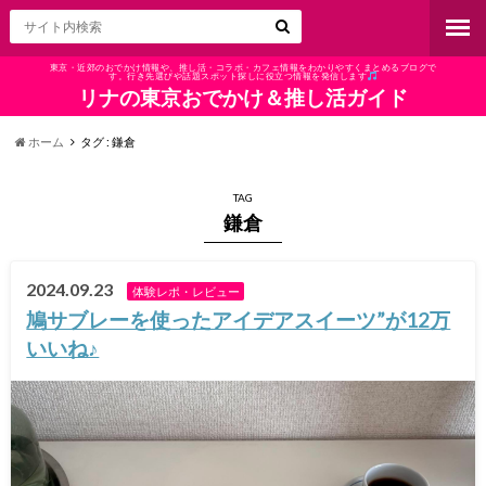
東京・近郊のおでかけ情報や、推し活・コラボ・カフェ情報をわかりやすくまとめるブログで
す。行き先選びや話題スポット探しに役立つ情報を発信します
リナの東京おでかけ＆推し活ガイド
ホーム
タグ : 鎌倉
TAG
鎌倉
2024.09.23
体験レポ・レビュー
鳩サブレーを使ったアイデアスイーツ”が12万
いいね♪