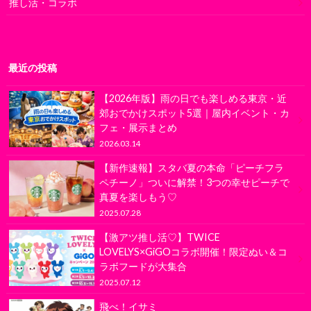
推し活・コラボ
最近の投稿
【2026年版】雨の日でも楽しめる東京・近
郊おでかけスポット5選｜屋内イベント・カ
フェ・展示まとめ
2026.03.14
【新作速報】スタバ夏の本命「ピーチフラ
ペチーノ」ついに解禁！3つの幸せピーチで
真夏を楽しもう♡
2025.07.28
【激アツ推し活♡】TWICE
LOVELYS×GiGOコラボ開催！限定ぬい＆コ
ラボフードが大集合
2025.07.12
飛べ！イサミ