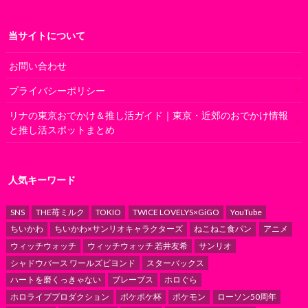
当サイトについて
お問い合わせ
プライバシーポリシー
リナの東京おでかけ＆推し活ガイド｜東京・近郊のおでかけ情報
と推し活スポットまとめ
人気キーワード
SNS
THE苺ミルク
TOKIO
TWICE LOVELYS×GiGO
YouTube
ちいかわ
ちいかわ×サンリオキャラクターズ
ねこねこ食パン
アニメ
ウィッチウォッチ
ウィッチウォッチ 若井友希
サンリオ
シャドウバース ワールズビヨンド
スターバックス
ハートを磨くっきゃない
ブレーブス
ホロぐら
ホロライブプロダクション
ポケポケ杯
ポケモン
ローソン50周年