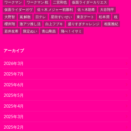
ワークマン
ワークマン 枕
二宮和也
仮面ライダーカリエス
仮面ライダーガヴ
佐々木 メジャー初勝利
佐々木朗希
大谷翔平
大野智
嵐 解散
日テレ
星街すいせい
東京デート
松本潤
枕
櫻井翔
激アツ推し活
白上フブキ
盛りすぎチャレンジ
相葉雅紀
若井友希
限定ぬい
青山剛昌
飛べ！イサミ
アーカイブ
2026年3月
2025年7月
2025年6月
2025年5月
2025年4月
2025年3月
2025年2月